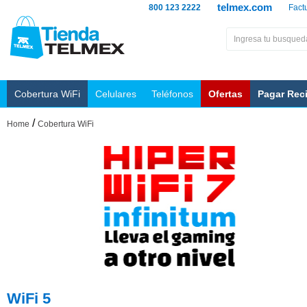
telmex.com
800 123 2222
Fact
Cobertura WiFi
Celulares
Teléfonos
Ofertas
Pagar Rec
/
Home
Cobertura WiFi
WiFi 5