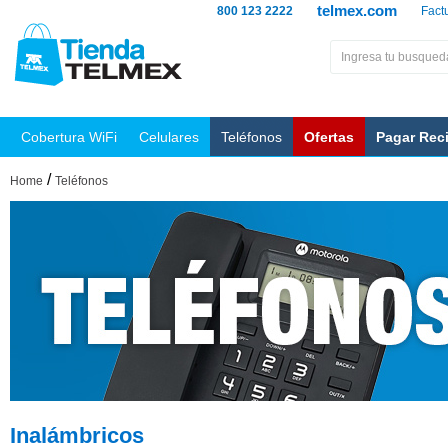
telmex.com
800 123 2222
Fact
Cobertura WiFi
Celulares
Teléfonos
Ofertas
Pagar Rec
/
Home
Teléfonos
Inalámbricos