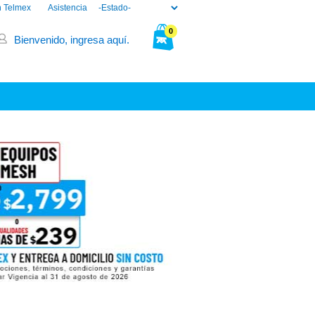
n Telmex
Asistencia
0
Bienvenido, ingresa aquí.
Tu bolsa está vacía.