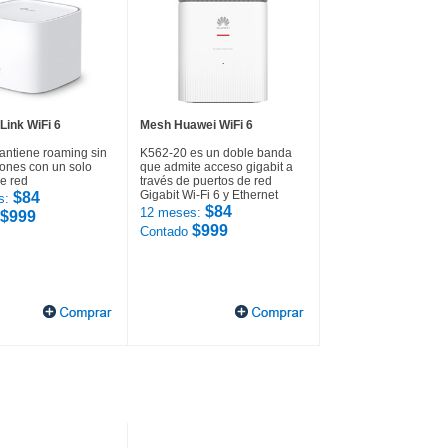
Link WiFi 6
Mesh Huawei WiFi 6
ntiene roaming sin
K562-20 es un doble banda
iones con un solo
que admite acceso gigabit a
e red
través de puertos de red
Gigabit Wi-Fi 6 y Ethernet
$84
s:
$84
12 meses:
$999
$999
Contado