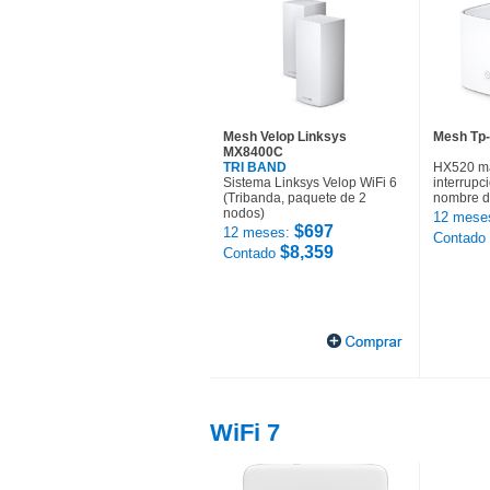
Mesh Velop Linksys
Mesh Tp-
MX8400C
TRI BAND
HX520 ma
Sistema Linksys Velop WiFi 6
interrupc
(Tribanda, paquete de 2
nombre d
nodos)
12 mese
$697
12 meses:
Contado
$8,359
Contado
WiFi 7