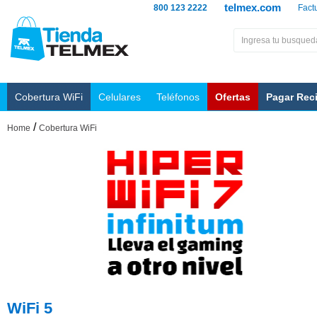
telmex.com
800 123 2222
Fact
Cobertura WiFi
Celulares
Teléfonos
Ofertas
Pagar Rec
/
Home
Cobertura WiFi
WiFi 5