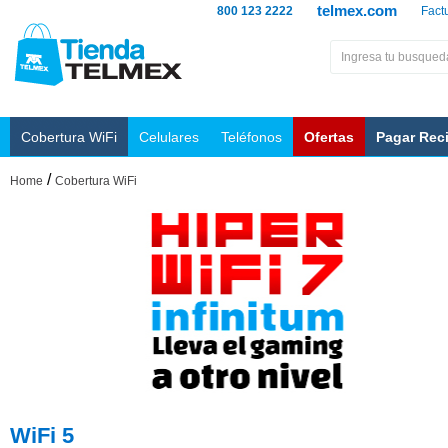
telmex.com
800 123 2222
Fact
Cobertura WiFi
Celulares
Teléfonos
Ofertas
Pagar Rec
/
Home
Cobertura WiFi
WiFi 5