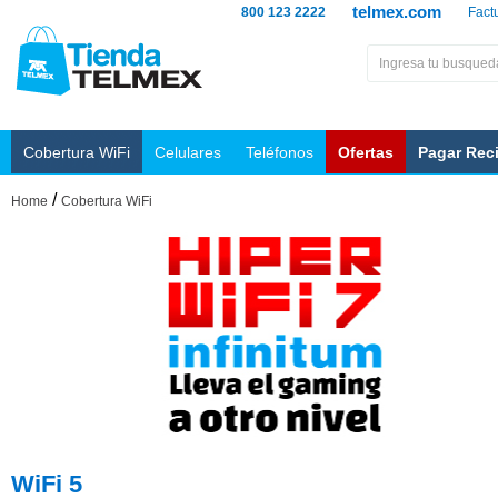
telmex.com
800 123 2222
Fact
Cobertura WiFi
Celulares
Teléfonos
Ofertas
Pagar Rec
/
Home
Cobertura WiFi
WiFi 5