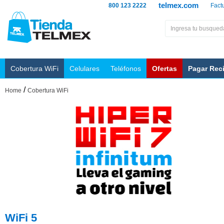
telmex.com
800 123 2222
Fact
Cobertura WiFi
Celulares
Teléfonos
Ofertas
Pagar Rec
/
Home
Cobertura WiFi
WiFi 5