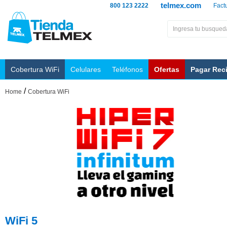
telmex.com
800 123 2222
Fact
Cobertura WiFi
Celulares
Teléfonos
Ofertas
Pagar Rec
/
Home
Cobertura WiFi
WiFi 5