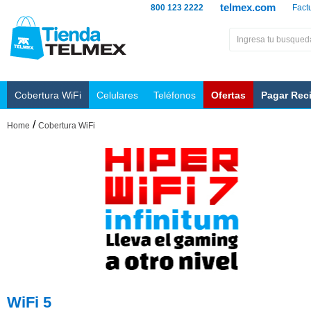
telmex.com
800 123 2222
Fact
Cobertura WiFi
Celulares
Teléfonos
Ofertas
Pagar Rec
/
Home
Cobertura WiFi
WiFi 5