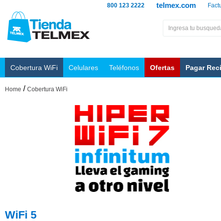
telmex.com
800 123 2222
Fact
Cobertura WiFi
Celulares
Teléfonos
Ofertas
Pagar Rec
/
Home
Cobertura WiFi
WiFi 5