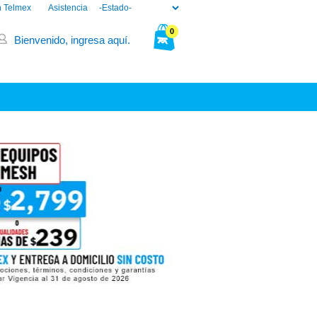
n Telmex
Asistencia
0
Bienvenido, ingresa aquí.
Tu bolsa está vacía.