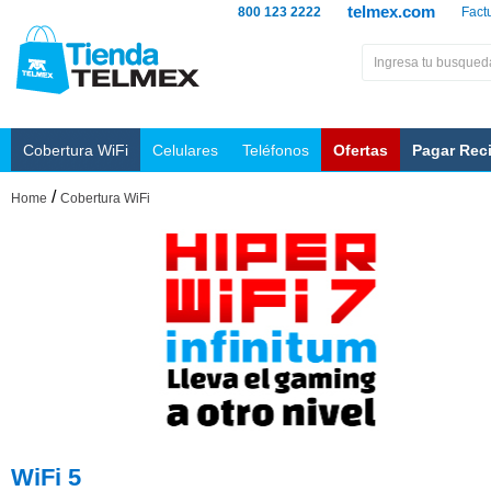
telmex.com
800 123 2222
Fact
Cobertura WiFi
Celulares
Teléfonos
Ofertas
Pagar Rec
/
Home
Cobertura WiFi
WiFi 5