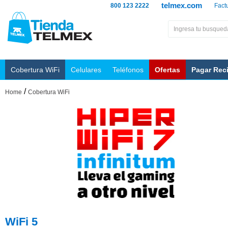
telmex.com
800 123 2222
Fact
Cobertura WiFi
Celulares
Teléfonos
Ofertas
Pagar Rec
/
Home
Cobertura WiFi
WiFi 5