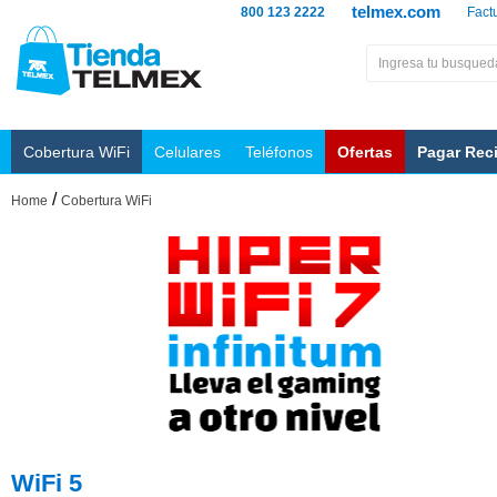
telmex.com
800 123 2222
Fact
Cobertura WiFi
Celulares
Teléfonos
Ofertas
Pagar Rec
/
Home
Cobertura WiFi
WiFi 5