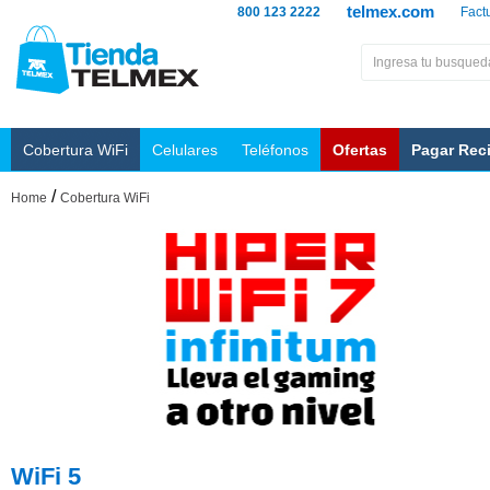
telmex.com
800 123 2222
Fact
Cobertura WiFi
Celulares
Teléfonos
Ofertas
Pagar Rec
/
Home
Cobertura WiFi
WiFi 5