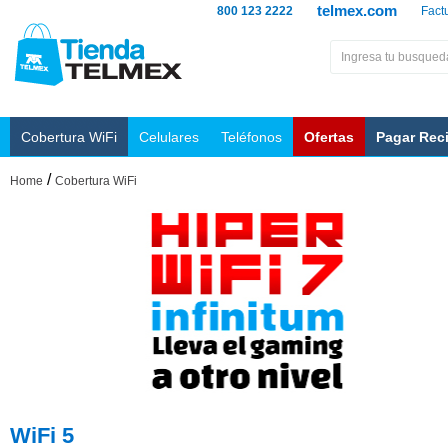
telmex.com
800 123 2222
Fact
Cobertura WiFi
Celulares
Teléfonos
Ofertas
Pagar Rec
/
Home
Cobertura WiFi
WiFi 5