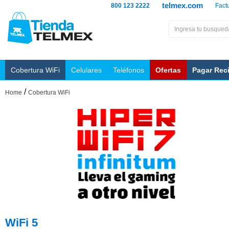
telmex.com
800 123 2222
Fact
Cobertura WiFi
Celulares
Teléfonos
Ofertas
Pagar Rec
/
Home
Cobertura WiFi
WiFi 5