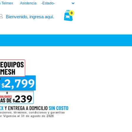
n Telmex
Asistencia
0
Bienvenido, ingresa aquí.
Tu bolsa está vacía.