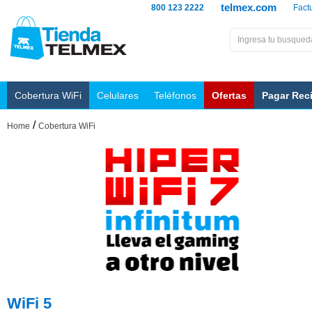
telmex.com
800 123 2222
Fact
Cobertura WiFi
Celulares
Teléfonos
Ofertas
Pagar Rec
/
Home
Cobertura WiFi
WiFi 5