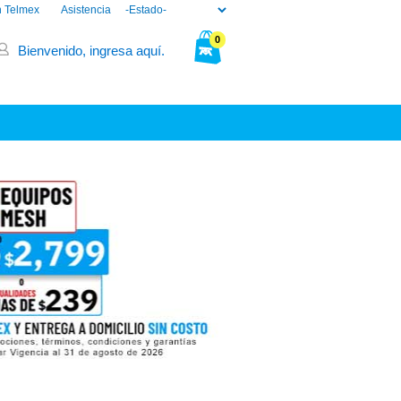
n Telmex
Asistencia
0
Bienvenido, ingresa aquí.
Tu bolsa está vacía.