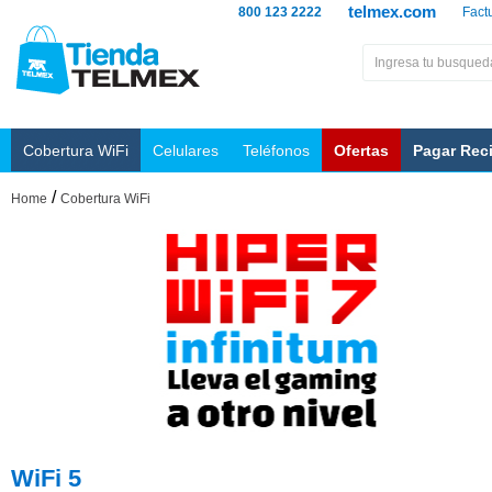
telmex.com
800 123 2222
Fact
Cobertura WiFi
Celulares
Teléfonos
Ofertas
Pagar Rec
/
Home
Cobertura WiFi
WiFi 5