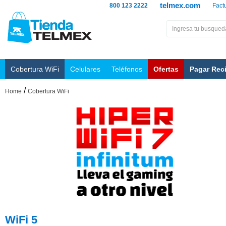
telmex.com
800 123 2222
Fact
Cobertura WiFi
Celulares
Teléfonos
Ofertas
Pagar Rec
/
Home
Cobertura WiFi
WiFi 5