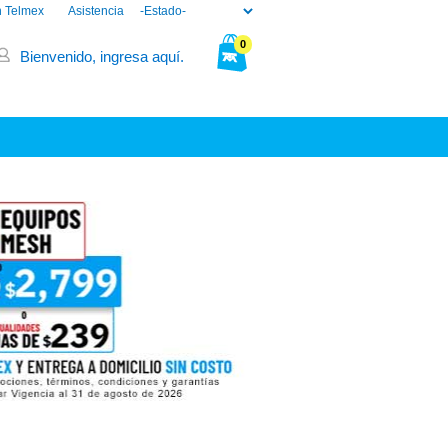
n Telmex
Asistencia
0
Bienvenido, ingresa aquí.
Tu bolsa está vacía.