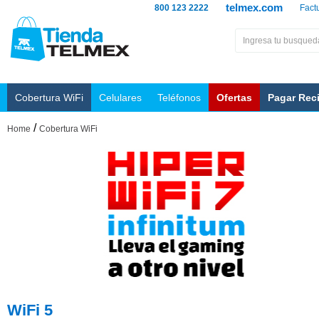
telmex.com
800 123 2222
Fact
Cobertura WiFi
Celulares
Teléfonos
Ofertas
Pagar Rec
/
Home
Cobertura WiFi
WiFi 5