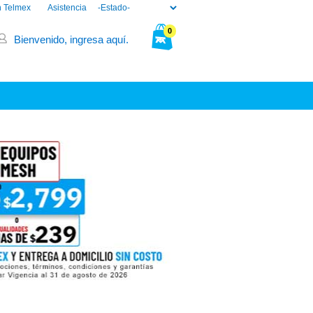
n Telmex
Asistencia
0
Bienvenido, ingresa aquí.
Tu bolsa está vacía.