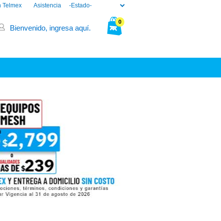
n Telmex
Asistencia
0
Bienvenido, ingresa aquí.
Tu bolsa está vacía.