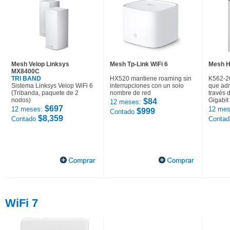
Mesh Velop Linksys
Mesh Tp-Link WiFi 6
Mesh H
MX8400C
TRI BAND
HX520 mantiene roaming sin
K562-2
Sistema Linksys Velop WiFi 6
interrupciones con un solo
que adm
(Tribanda, paquete de 2
nombre de red
través 
nodos)
Gigabit
$84
12 meses:
$697
12 meses:
12 mes
$999
Contado
$8,359
Contado
Conta
WiFi 7