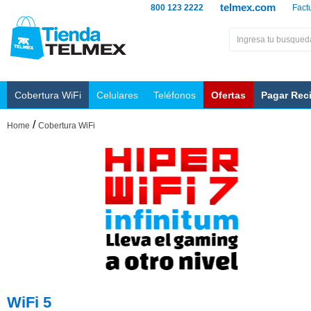
telmex.com
800 123 2222
Fact
Cobertura WiFi
Celulares
Teléfonos
Ofertas
Pagar Rec
/
Home
Cobertura WiFi
WiFi 5