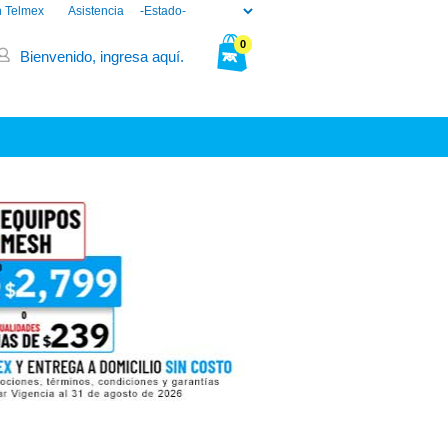
n Telmex
Asistencia
0
Bienvenido, ingresa aquí.
Tu bolsa está vacía.