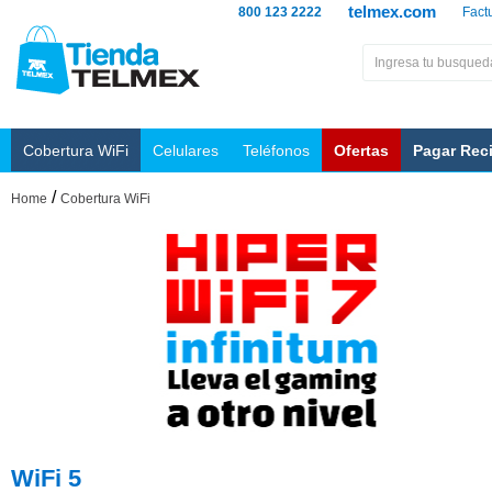
telmex.com
800 123 2222
Fact
Cobertura WiFi
Celulares
Teléfonos
Ofertas
Pagar Rec
/
Home
Cobertura WiFi
WiFi 5