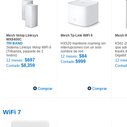
Mesh Velop Linksys
Mesh Tp-Link WiFi 6
Mesh H
MX8400C
TRI BAND
HX520 mantiene roaming sin
K562-2
Sistema Linksys Velop WiFi 6
interrupciones con un solo
que adm
(Tribanda, paquete de 2
nombre de red
través 
nodos)
Gigabit
$84
12 meses:
$697
12 meses:
12 mes
$999
Contado
$8,359
Contado
Conta
WiFi 7