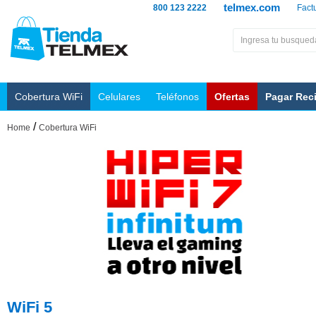
telmex.com
800 123 2222
Fact
Cobertura WiFi
Celulares
Teléfonos
Ofertas
Pagar Rec
/
Home
Cobertura WiFi
WiFi 5