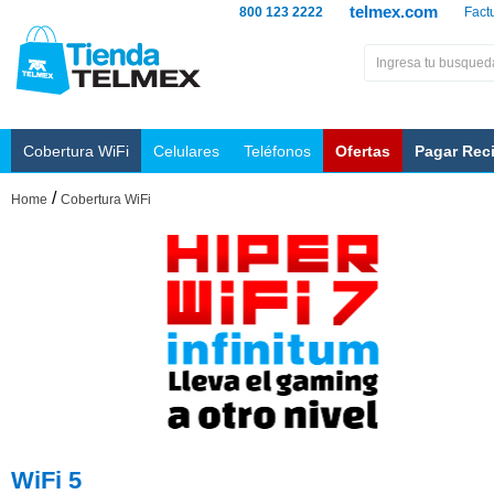
telmex.com
800 123 2222
Fact
Cobertura WiFi
Celulares
Teléfonos
Ofertas
Pagar Rec
/
Home
Cobertura WiFi
WiFi 5