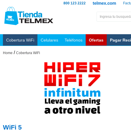
telmex.com
800 123 2222
Fact
Cobertura WiFi
Celulares
Teléfonos
Ofertas
Pagar Rec
/
Home
Cobertura WiFi
WiFi 5