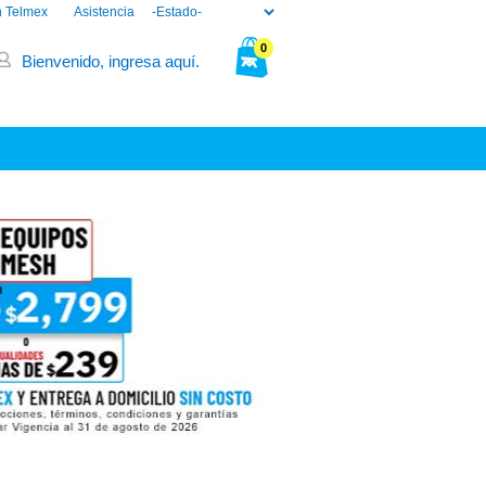
n Telmex
Asistencia
0
Bienvenido, ingresa aquí.
Tu bolsa está vacía.