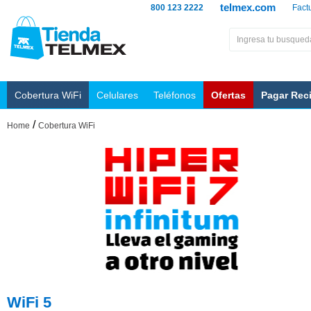
telmex.com
800 123 2222
Fact
Cobertura WiFi
Celulares
Teléfonos
Ofertas
Pagar Rec
/
Home
Cobertura WiFi
WiFi 5