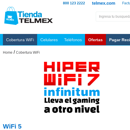
telmex.com
800 123 2222
Fact
Cobertura WiFi
Celulares
Teléfonos
Ofertas
Pagar Rec
/
Home
Cobertura WiFi
WiFi 5