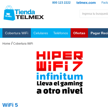
telmex.com
800 123 2222
Fact
Cobertura WiFi
Celulares
Teléfonos
Ofertas
Pagar Rec
/
Home
Cobertura WiFi
WiFi 5