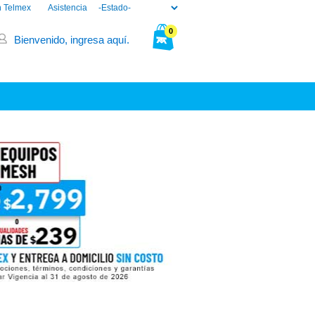
n Telmex
Asistencia
0
Bienvenido, ingresa aquí.
Tu bolsa está vacía.