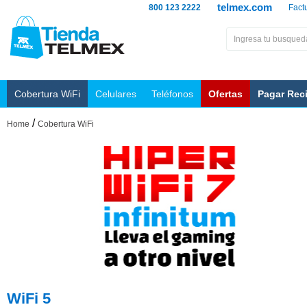
telmex.com
800 123 2222
Fact
Cobertura WiFi
Celulares
Teléfonos
Ofertas
Pagar Rec
/
Home
Cobertura WiFi
WiFi 5