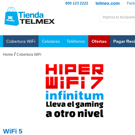
telmex.com
800 123 2222
Fact
Cobertura WiFi
Celulares
Teléfonos
Ofertas
Pagar Rec
/
Home
Cobertura WiFi
WiFi 5