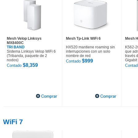
Mesh Velop Linksys
Mesh Tp-Link WiFi 6
Mesh H
MX8400C
TRI BAND
HX520 mantiene roaming sin
K562-2
Sistema Linksys Velop WiFi 6
interrupciones con un solo
que adm
(Tribanda, paquete de 2
nombre de red
través 
nodos)
Gigabit
$999
Contado
$8,359
Contado
Conta
WiFi 7