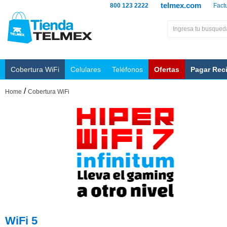
telmex.com
800 123 2222
Fact
Cobertura WiFi
Celulares
Teléfonos
Ofertas
Pagar Rec
/
Home
Cobertura WiFi
WiFi 5