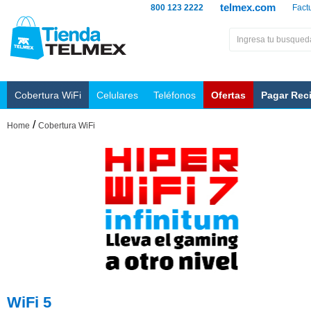
telmex.com
800 123 2222
Fact
Cobertura WiFi
Celulares
Teléfonos
Ofertas
Pagar Rec
/
Home
Cobertura WiFi
WiFi 5