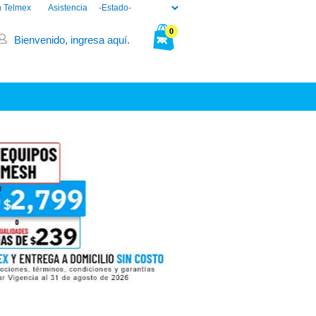
n Telmex
Asistencia
0
Bienvenido, ingresa aquí.
Tu bolsa está vacía.