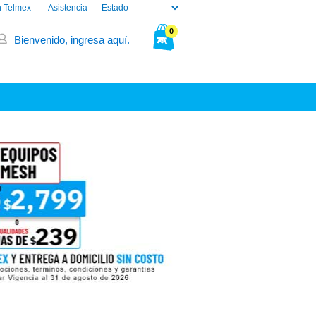
n Telmex
Asistencia
0
Bienvenido, ingresa aquí.
Tu bolsa está vacía.