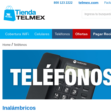
telmex.com
800 123 2222
Fact
Cobertura WiFi
Celulares
Teléfonos
Ofertas
Pagar Rec
/
Home
Teléfonos
Inalámbricos