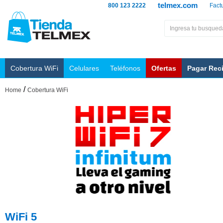
telmex.com
800 123 2222
Fact
Cobertura WiFi
Celulares
Teléfonos
Ofertas
Pagar Rec
/
Home
Cobertura WiFi
WiFi 5