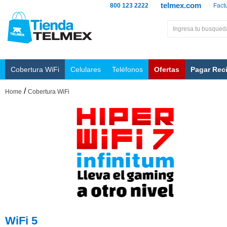
telmex.com
800 123 2222
Fact
Cobertura WiFi
Celulares
Teléfonos
Ofertas
Pagar Rec
/
Home
Cobertura WiFi
WiFi 5