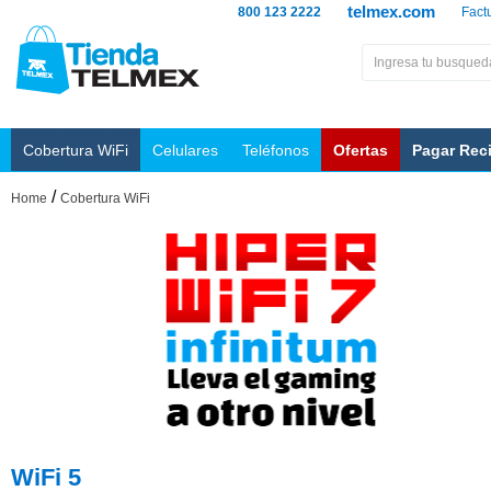
telmex.com
800 123 2222
Fact
Cobertura WiFi
Celulares
Teléfonos
Ofertas
Pagar Rec
/
Home
Cobertura WiFi
WiFi 5