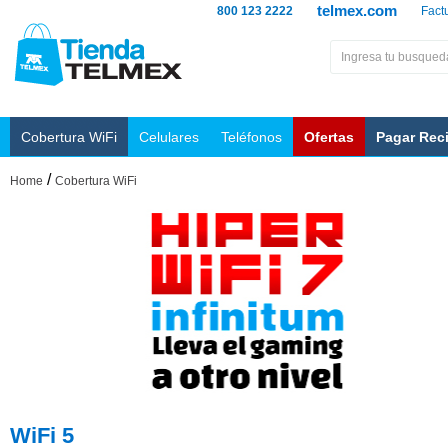
telmex.com
800 123 2222
Fact
Cobertura WiFi
Celulares
Teléfonos
Ofertas
Pagar Rec
/
Home
Cobertura WiFi
WiFi 5