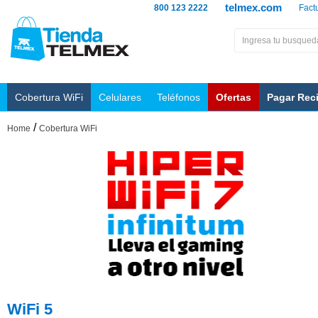
telmex.com
800 123 2222
Fact
Cobertura WiFi
Celulares
Teléfonos
Ofertas
Pagar Rec
/
Home
Cobertura WiFi
WiFi 5