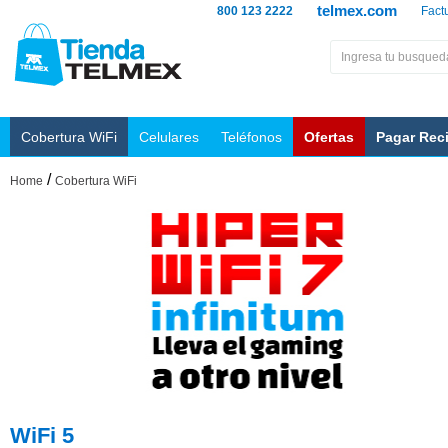
telmex.com
800 123 2222
Fact
Cobertura WiFi
Celulares
Teléfonos
Ofertas
Pagar Rec
/
Home
Cobertura WiFi
WiFi 5